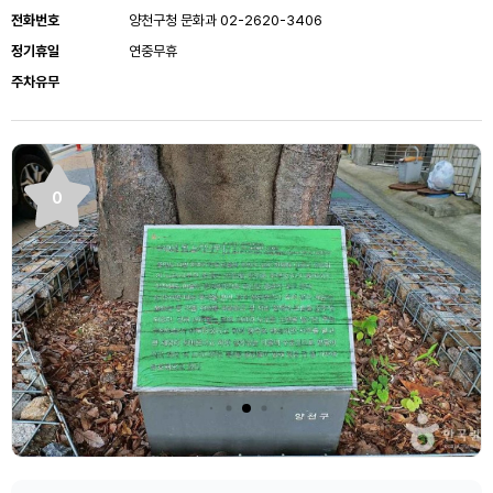
전화번호
양천구청 문화과 02-2620-3406
정기휴일
연중무휴
주차유무
0