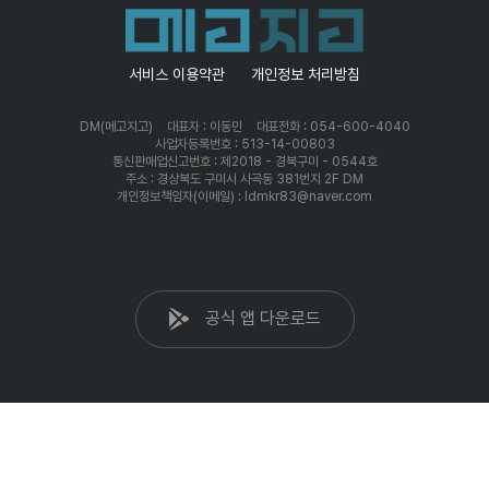
서비스 이용약관
개인정보 처리방침
DM(메고지고)
대표자 : 이동민
대표전화 : 054-600-4040
사업자등록번호 : 513-14-00803
통신판매업신고번호 : 제2018 - 경북구미 - 0544호
주소 : 경상북도 구미시 사곡동 381번지 2F DM
개인정보책임자(이메일) : ldmkr83@naver.com
공식 앱 다운로드