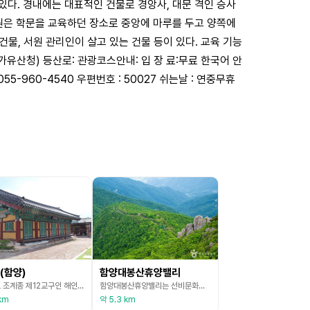
있다. 경내에는 대표적인 건물로 경앙사, 대문 격인 승사
서원은 학문을 교육하던 장소로 중앙에 마루를 두고 양쪽에
물, 서원 관리인이 살고 있는 건물 등이 있다. 교육 기능
국가유산청) 등산로: 관광코스안내: 입 장 료:무료 한국어 안
5-960-4540 우편번호 : 50027 쉬는날 : 연중무휴
(함양)
함양대봉산휴양밸리
대한불교 조계종 제12교구인 해인사의 말사로서 1912년에 벽송사 주지 스님 김동운 화상이 건립하였다. 1929년 관내 6개 사찰이 연합 운영하면서 포교 사업으로 유치원을 운영한 바 있으며 1970년 조영산 화상이 부임하여 보림사라 개칭하여 현재에 이르고 있다. 1971년 사찰을 개축하고 1972년에는 불교회관을 건립하였으며 함양읍 시가지 중심부에 있어 포교 활동을 통한 불교 진흥에 크게 기여하고 있는 사찰이다. 대웅전에는 옛 용산사지에서 출토된 <함양
함양대봉산휴양밸리는 선비문화의 고장인 함양에서도 공기 좋고 경치 좋기로 소문난 대봉산 자락에 자리 잡고 있는 종합휴양 관광단지이다. 자연 속에서 스릴을 즐길 수 있는 모노레일과 집라인, 휴식을 즐길 수 있는 숙박시설과 캠핑 시설, 자연을 온몸으로 느낄 수 있는 산림욕장 등의 시설을 갖추고 있는 힐링 명소이다. 대봉스카이랜드와 대봉캠핑랜드로 나누어 운영되고 있으며 대봉스카이랜드에는 모노레일(10대, 3.93㎞), 집라인(5개 코스, 3.27㎞), 대봉힐링
km
약 5.3 km