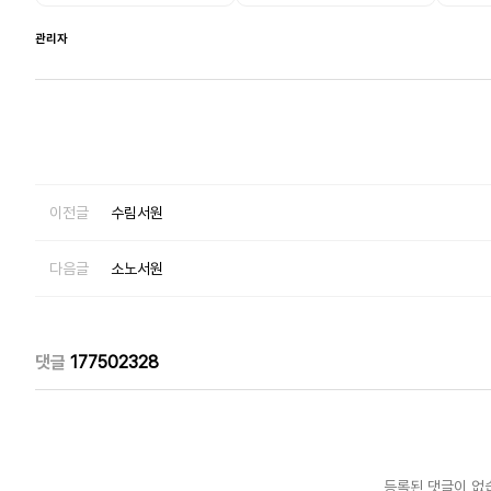
관리자
이전글
수림서원
다음글
소노서원
댓글
177502328
등록된 댓글이 없