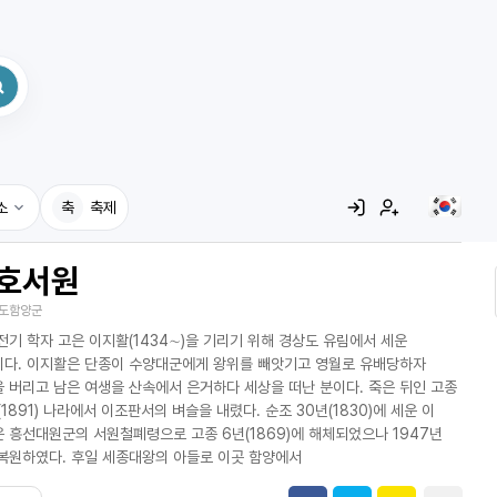
소
축
축제
호서원
집
도함양군
레시피
전기 학자 고은 이지활(1434∼)을 기리기 위해 경상도 유림에서 세운
어사전
다. 이지활은 단종이 수양대군에게 왕위를 빼앗기고 영월로 유배당하자
 버리고 남은 여생을 산속에서 은거하다 세상을 떠난 분이다. 죽은 뒤인 고종
(1891) 나라에서 이조판서의 벼슬을 내렸다. 순조 30년(1830)에 세운 이
 흥선대원군의 서원철폐령으로 고종 6년(1869)에 해체되었으나 1947년
복원하였다. 후일 세종대왕의 아들로 이곳 함양에서