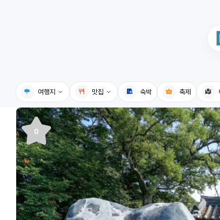
여행지
맛집
숙박
축제
국내여행지
국내맛집
0
휴게소
고수의레시피
전기충전소
음식용어사전
식물도감