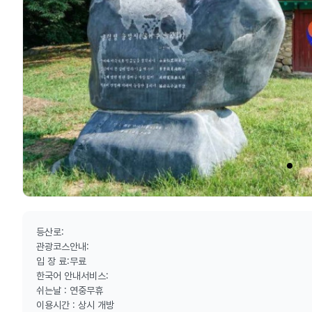
등산로:
관광코스안내:
입 장 료:무료
한국어 안내서비스:
쉬는날 : 연중무휴
이용시간 : 상시 개방