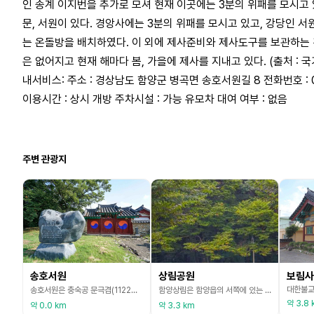
인 송계 이지번을 추가로 모셔 현재 이곳에는 3분의 위패를 모시고 
문, 서원이 있다. 경앙사에는 3분의 위패를 모시고 있고, 강당인 
는 온돌방을 배치하였다. 이 외에 제사준비와 제사도구를 보관하는 건
은 없어지고 현재 해마다 봄, 가을에 제사를 지내고 있다. (출처 : 
내서비스: 주소 : 경상남도 함양군 병곡면 송호서원길 8 전화번호 : 05
이용시간 : 상시 개방 주차시설 : 가능 유모차 대여 여부 : 없음
주변 관광지
송호서원
상림공원
보림사
송호서원은 충숙공 문극겸(1122∼1189)을 기리기 위해 세운 서원이다. 문극겸은 고려시대 무신들이 집권한 시기의 문신으로, 재상이 되었을 때에도 상장군을 겸하고 무신들의 자문에 응하는 등 문무를 겸비한 독특한 인물이었다. 송호서원은 정조 1년(1777) 대병면 역평리에 세웠다. 그 뒤 고종 7년(1871) 흥선대원군의 서원철폐령으로 철거되었다가 1957년에 사우 등을 복원하였다. 지금 있는 건물은 합천댐 건설로 1985년에 옮겨 복원한 것이다.
함양상림은 함양읍의 서쪽에 있는 위천(渭川)강가에 있는 숲으로서, 통일신라 진성여왕(재위 887∼897) 때 최치원 선생이 함양읍의 홍수피해를 막기 위해 만들었다고 전해진다. 예전에는 대관림(大館林)이라고 불렀으나 이 숲의 가운데 부분이 홍수로 무너짐에 따라 상림(上林)과 하림(下林)으로 나뉘게 되었다. 현재 하림은 훼손되어 흔적만 남아있고 상림만이 예전의 모습을 유지하고 있다. 갈참나무·졸참나무 등 참나무류와 개서어나무류가 주를 이루며, 왕머루와 칡
약 3.8 
약 0.0 km
약 3.3 km