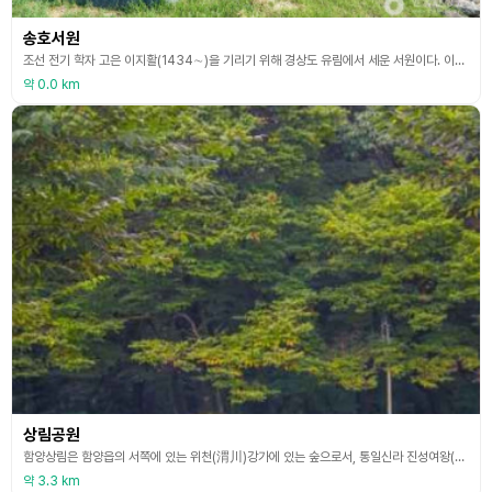
송호서원
조선 전기 학자 고은 이지활(1434∼)을 기리기 위해 경상도 유림에서 세운 서원이다. 이지활은 단종이 수양대군에게 왕위를 빼앗기고 영월로 유배당하자 벼슬을 버리고 남은 여생을 산속에서 은거하다 세상을 떠난 분이다. 죽은 뒤인 고종 28년(1891) 나라에서 이조판서의 벼슬을 내렸다. 순조 30년(1830)에 세운 이 서원은 흥선대원군의 서원철폐령으로 고종 6년(1869)에 해체되었으나 1947년 다시 복원하였다. 후일 세종대왕의 아들로 이곳 함양에서
약 0.0 km
상림공원
함양상림은 함양읍의 서쪽에 있는 위천(渭川)강가에 있는 숲으로서, 통일신라 진성여왕(재위 887∼897) 때 최치원 선생이 함양읍의 홍수피해를 막기 위해 만들었다고 전해진다. 예전에는 대관림(大館林)이라고 불렀으나 이 숲의 가운데 부분이 홍수로 무너짐에 따라 상림(上林)과 하림(下林)으로 나뉘게 되었다. 현재 하림은 훼손되어 흔적만 남아있고 상림만이 예전의 모습을 유지하고 있다. 갈참나무·졸참나무 등 참나무류와 개서어나무류가 주를 이루며, 왕머루와 칡
약 3.3 km