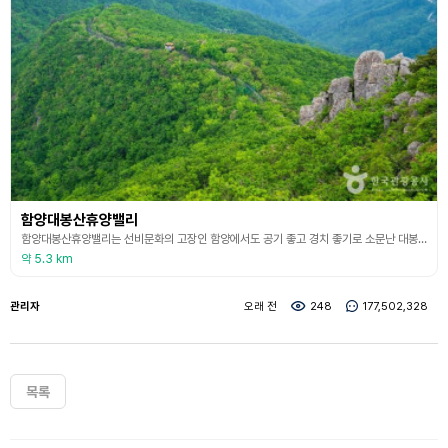
함양대봉산휴양밸리
함양대봉산휴양밸리는 선비문화의 고장인 함양에서도 공기 좋고 경치 좋기로 소문난 대봉산 자락에 자리 잡고 있는 종합휴양 관광단지이다. 자연 속에서 스릴을 즐길 수 있는 모노레일과 집라인, 휴식을 즐길 수 있는 숙박시설과 캠핑 시설, 자연을 온몸으로 느낄 수 있는 산림욕장 등의 시설을 갖추고 있는 힐링 명소이다. 대봉스카이랜드와 대봉캠핑랜드로 나누어 운영되고 있으며 대봉스카이랜드에는 모노레일(10대, 3.93㎞), 집라인(5개 코스, 3.27㎞), 대봉힐링
약 5.3 km
관리자
오래 전
248
177,502,328
목록