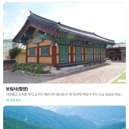
보림사(함양)
대한불교 조계종 제12교구인 해인사의 말사로서 1912년에 벽송사 주지 스님 김동운 화상이 건립하였다. 1929년 관내 6개 사찰이 연합 운영하면서 포교 사업으로 유치원을 운영한 바 있으며 1970년 조영산 화상이 부임하여 보림사라 개칭하여 현재에 이르고 있다. 1971년 사찰을 개축하고 1972년에는 불교회관을 건립하였으며 함양읍 시가지 중심부에 있어 포교 활동을 통한 불교 진흥에 크게 기여하고 있는 사찰이다. 대웅전에는 옛 용산사지에서 출토된 <함양
약 3.8 km