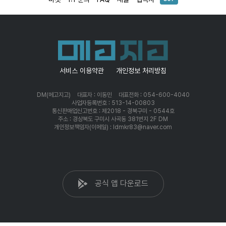
서비스 이용약관
개인정보 처리방침
DM(메고지고)
대표자 : 이동민
대표전화 : 054-600-4040
사업자등록번호 : 513-14-00803
통신판매업신고번호 : 제2018 - 경북구미 - 0544호
주소 : 경상북도 구미시 사곡동 381번지 2F DM
개인정보책임자(이메일) : ldmkr83@naver.com
공식 앱 다운로드