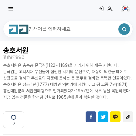
송호서원
최근 검색어
전체삭제
경상남도함양군
최근 검색어가 없습니다.
송호서원은 충숙공 문극겸(1122∼1189)을 기리기 위해 세운 서원이다.
문극겸은 고려시대 무신들이 집권한 시기의 문신으로, 재상이 되었을 때에도
상장군을 겸하고 무신들의 자문에 응하는 등 문무를 겸비한 독특한 인물이었다.
송호서원은 정조 1년(1777) 대병면 역평리에 세웠다. 그 뒤 고종 7년(1871)
흥선대원군의 서원철폐령으로 철거되었다가 1957년에 사우 등을 복원하였다.
지금 있는 건물은 합천댐 건설로 1985년에 옮겨 복원한 것이다.
0