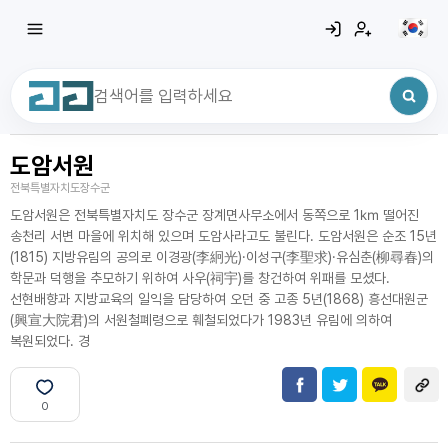
도암서원
최근 검색어
전체삭제
전북특별자치도장수군
최근 검색어가 없습니다.
도암서원은 전북특별자치도 장수군 장계면사무소에서 동쪽으로 1㎞ 떨어진
송천리 서변 마을에 위치해 있으며 도암사라고도 불린다. 도암서원은 순조 15년
(1815) 지방유림의 공의로 이경광(李絅光)·이성구(李聖求)·유심춘(柳尋春)의
학문과 덕행을 추모하기 위하여 사우(祠宇)를 창건하여 위패를 모셨다.
선현배향과 지방교육의 일익을 담당하여 오던 중 고종 5년(1868) 흥선대원군
(興宣大院君)의 서원철폐령으로 훼철되었다가 1983년 유림에 의하여
복원되었다. 경
0