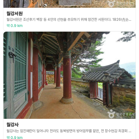
월강서원
월강서원은 조선후기 백장 등 4인의 선현을 추모하기 위해 창건한 서원이다. 1826년(순조 26)에 지방유림의 공의로 백장, 송현산, 김남택, 최경회의 학문과 덕행을 추모하기 위하여 창건, 위패를 모셨다. 선현배향과 지방교육의 일익을 담당하여 오던 중 1868년(고종 5)에 대원군의 서원철폐령으로 훼철되었으나, 유림과 후손에 의하여 제단을 마련하고 춘추로 향사를 지내오다가 그 뒤 1948년에 복원하였다. 1974년에는 백여옥, 김남중, 송수산을 추가 배
약 0.9 km
월강사
월강사는 임진왜란이 일어나자 전라도 동북방면의 방어임무를 맡은, 전 장수현감 최경회 장군이 창의소(暢義所)를 만들고 의병을 모아 병사를 훈련시키면서 장대(將臺)를 세운 곳이다. 장대란 높이 쌓은 대로 지휘하는 장수가 올라서서 명령하던 곳이다. 최경회는 임진왜란 때 의병장으로 전라남도 능주에서 태어났다. 명종 16년(1561) 생원시에 합격하였으며, 1567년에는 과거에 급제하였다. 임진왜란이 일어나자 의병을 모집하여 일본군과 벌인 전투에서 큰 공을 세웠
약 0.9 km