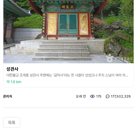
성관사
대한불교 조계종 성관사 주변에는 ‘금덕사’라는 한 사찰이 있었으나 주지 스님이 여러 차례 바뀌면서 관리와 운영의 부실로 8.15 해방을 전후하여 폐사되었는데 월성선사(月星禪師)와 주지 삼진(三眞) 스님이 1993년 현 사찰 건물을 새로 짓고 이름을 ‘성관사’라 하였다. 이 사찰 주변은 백학(白鶴)이 나르는 형국으로 남덕유산 지맥인 깃발봉에서 수많은 학의 떼가 날아와 모이를 쪼아 먹는 곳에 건물이 세워졌다고 한다.
약 1.9 km
관리자
오래 전
175
177,502,328
목록