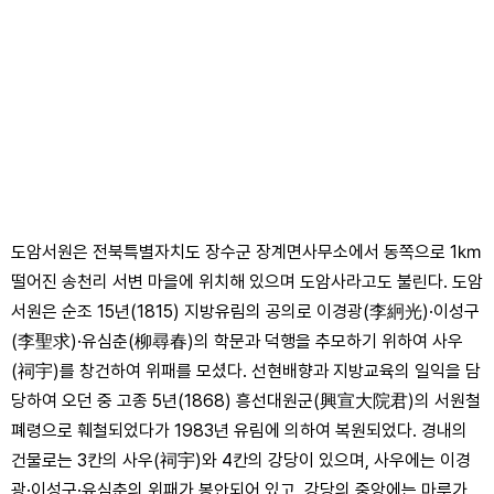
도암서원은 전북특별자치도 장수군 장계면사무소에서 동쪽으로 1㎞
떨어진 송천리 서변 마을에 위치해 있으며 도암사라고도 불린다. 도암
서원은 순조 15년(1815) 지방유림의 공의로 이경광(李絅光)·이성구
(李聖求)·유심춘(柳尋春)의 학문과 덕행을 추모하기 위하여 사우
(祠宇)를 창건하여 위패를 모셨다. 선현배향과 지방교육의 일익을 담
당하여 오던 중 고종 5년(1868) 흥선대원군(興宣大院君)의 서원철
폐령으로 훼철되었다가 1983년 유림에 의하여 복원되었다. 경내의
건물로는 3칸의 사우(祠宇)와 4칸의 강당이 있으며, 사우에는 이경
광·이성구·유심춘의 위패가 봉안되어 있고, 강당의 중앙에는 마루가