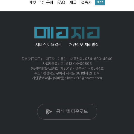
마켓
1:1 문의
FAQ
새글
접속자
377
서비스 이용약관
개인정보 처리방침
DM(메고지고)
대표자 : 이동민
대표전화 : 054-600-4040
사업자등록번호 : 513-14-00803
통신판매업신고번호 : 제2018 - 경북구미 - 0544호
주소 : 경상북도 구미시 사곡동 381번지 2F DM
개인정보책임자(이메일) : ldmkr83@naver.com
공식 앱 다운로드