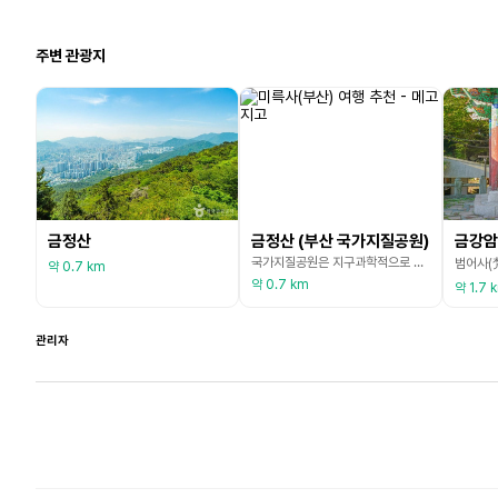
주변 관광지
금정산
금정산 (부산 국가지질공원)
금강암
국가지질공원은 지구과학적으로 중요하고 경관이 우수한 지역으로서 이를 보전하고 교육, 관광 사업 등에 활용하기 위하여 환경부장관이 인증한 공원(자연공원법 제 2조 제4의2호)을 말한다. 금정산 국가지질공원은 약 7천만 년 전 지하에서 마그마가 식어서 생성된 화강암이 융기하여 형성된 부산 땅의 뿌리를 이루는 산이다. 오랜 세월 비바람에 깎이고 다듬어져 만들어진 기암절벽, 토르, 나마, 인셀베르그, 블록스트림 등의 우아한 화강암 지형을 감상할 수 있다. 금정
약 0.7 km
약 0.7 km
약 1.7 
관리자