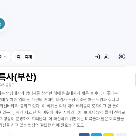
소
축
축제
륵사(부산)
집
역시금정구
레시피
는 의상대사가 범어사를 창건한 해에 원효대사가 세운 절이다. 이곳에는
어사전
데 위치한 염화 전 뒤편의 거대한 바위가 스님이 좌선하는 모양과 같다고
‘좌선바위’라 불리고 있다. 이 바위는 여러 개의 바위들이 모자이크 한 듯이
 있는데, 해가 지고 난 뒤 바위와 바위 사이의 금이 보이지 않게 될 때 전체로
그 형상이 분명하게 드러난다. 이 좌선바위 뒤편에는 미륵불과 닮은 미륵불을
좌선을 하고 있는 형상의 절묘한 터에 원효는 기도도