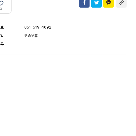
0
번호
051-519-4092
휴일
연중무휴
유무