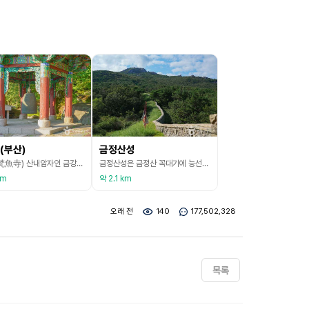
(부산)
금정산성
범어사(梵魚寺) 산내암자인 금강암(金剛庵)은 정확한 창건 연대는 알 수 없으나, 기록에 의하면 1803년 범어사 대성암과 함께 취규 대사에 의해 중창되었다고 한다. 1899년 승려 오성월이 범어사 금강암에 처음으로 선원을 개설하였다는 기록이 남아 있어 당시 금강암이 선풍을 일으키는 시발점이었다는 점에서 의미가 크다고 할 수 있다. 1800년대에 제작되어 현재 남아 있는 중수기문들 중에서 금강암의 사명이 발견되어 범어사 금강암의 중창 시기를 짐작할 수 있
금정산성은 금정산 꼭대기에 능선과 계곡을 따라 축성되어 있다. 금정산성은 임진왜란의 혹독한 피해를 입은 동래부민(東萊府民)이 난(亂)에 대비하기 위하여 쌓은 피난겸 항전성(抗戰城)이며, 국내에서는 가장 큰 규모의 산성이다. 1707년 동래 부사 한배하가 성이 넓다 하여 남북 두 구역으로 구분하는 중성을 쌓고 장대, 군기고 등의 시설을 보완하였다. 1806년 동래 부사 오한원이 성을 다시 수리하고 동문을 새로 쌓았으며, 서문, 남문, 북문에 문루를 만들고
km
약 2.1 km
오래 전
140
177,502,328
목록