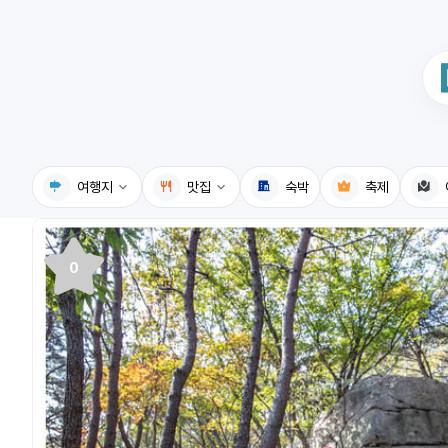
여행지
맛집
숙박
축제
국내여행지
국내맛집
0
휴게소
고수의레시피
전기충전소
음식용어사전
식물도감