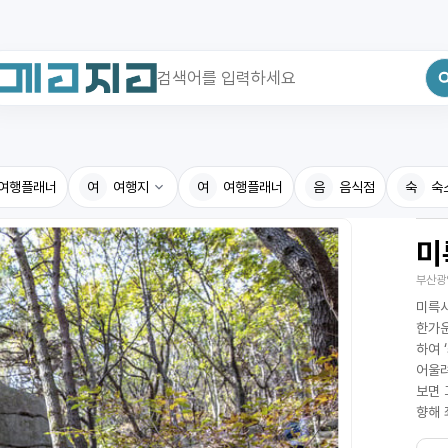
최근 검색어
전체삭제
여행플래너
최근 검색어가 없습니다.
여
여행지
여
여행플래너
음
음식점
숙
숙
미
국내여행지
국내맛
부산광
휴게소
고수의
미륵사
전기충전소
음식용
한가운
하여 
식물도감
어울려
보면 
향해 