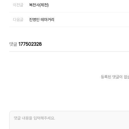
이전글
복천사(제천)
다음글
진영인 테마거리
댓글
177502328
등록된 댓글이 없