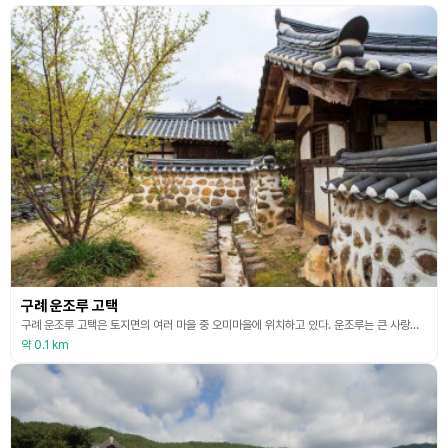
구례 운조루 고택
구례 운조루 고택은 토지면의 여러 마을 중 오미마을에 위치하고 있다. 운조루는 큰 사랑채의 이름으로 구름 속에 새처럼 숨어 사는 집이라는 뜻을 가지고 있다. 이 건물은 본래 대구 사람인 류이주가 금환락지의 명당에 매료되어 은퇴하면 이곳에 머물 것을 결심하고 시작하여 7년이라는 세월 동안 건축하였다고 한다. 처음에는 73칸 집이었지만 화재와 시간이 흐름에 따라 일부가 소실되어 현재는 2007년 문화재청의 실측 조사에 따르면 63칸이 보존되고 있다. 이 고
약 0.1 km