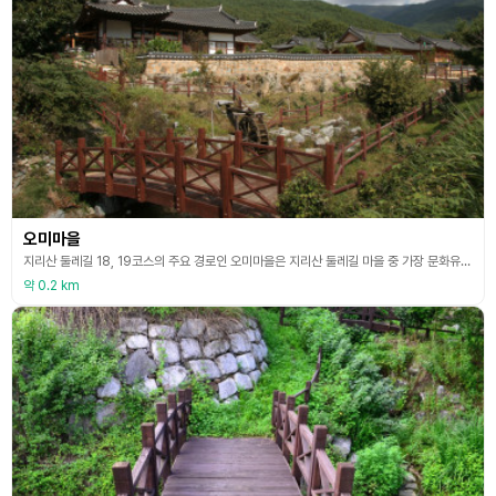
오미마을
지리산 둘레길 18, 19코스의 주요 경로인 오미마을은 지리산 둘레길 마을 중 가장 문화유산이 많은 곳이다. 오미마을 들판은 ‘종자뜰’이라고 불리는데, 지리산 일대에 홍수나 가뭄이 들어 곡식 농사를 망치더라도 이곳 오미마을 들판만은 씨앗을 건질 수 있다 하여 붙은 이름이라고 한다. 농촌체험 특히 전통 한옥체험을 하기에 좋은 곳으로 고택이 약 40채가 있고, 집마다 깨끗하게 정비되어 있다. 오미마을의 고택 운조루는 꽤 유명한 곳인데 ‘타인능해(他人能解)’
약 0.2 km