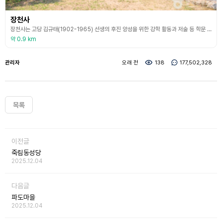
장천사
장천사는 고당 김규태(1902-1965) 선생의 후진 양성을 위한 강학 활동과 저술 등 학문 연구의 도장으로 알려진 곳으로 지어졌지만 지금은 그를 추모하는 사당이다. 고당은 한훤당 김굉필의 13대손으로 1927년경에 율계 정기선생을 따라 구례로 옮겼는데, 이때 30여 명이 함께 이거해 협천촌으로 불렸다고 한다. 고당은 전라도 일대의 명필가로 경남 일원의 모베명 글씨와 누각과 현판을 장식할 정도로 유명하였다. 율계 선생의 뜻에 따라 이곳에 용암재를 짓고
약 0.9 km
관리자
오래 전
138
177,502,328
목록
이전글
죽림동성당
2025.12.04
다음글
파도마을
2025.12.04