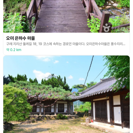
오미 은하수 마을
구례 지리산 둘레길 18, 19 코스에 속하는 경로인 마을이다. 오미은하수마을은 풍수지리에서 말하는 배산임수의 마을로 기름진 들판이 펼쳐져 있고 섬진강이 서쪽에서 동쪽으로 흐르며 뒤에는 노고단에서 흘러내린 형제봉 능선과 왕시루봉 능선이 좌우로 펼쳐진다. 지리산 둘레길 마을 중 가장 많은 문화재를 보유하고 있으며 한옥 17호, 40여 채의 고택이 모여 마을을 이루고 민박을 운영하고 있다. 인근에 구례 3대 전통 가옥인 운조루, 쌍산재, 곡전재가 있고 그
약 0.2 km