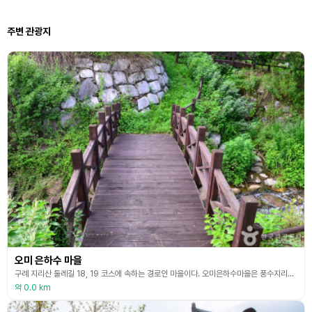
주변 관광지
오미 은하수 마을
구례 지리산 둘레길 18, 19 코스에 속하는 경로인 마을이다. 오미은하수마을은 풍수지리에서 말하는 배산임수의 마을로 기름진 들판이 펼쳐져 있고 섬진강이 서쪽에서 동쪽으로 흐르며 뒤에는 노고단에서 흘러내린 형제봉 능선과 왕시루봉 능선이 좌우로 펼쳐진다. 지리산 둘레길 마을 중 가장 많은 문화재를 보유하고 있으며 한옥 17호, 40여 채의 고택이 모여 마을을 이루고 민박을 운영하고 있다. 인근에 구례 3대 전통 가옥인 운조루, 쌍산재, 곡전재가 있고 그
약 0.0 km