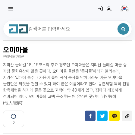
오미마을
최근 검색어
전체삭제
전라남도구례군
최근 검색어가 없습니다.
지리산 둘레길 18, 19코스의 주요 경로인 오미마을은 지리산 둘레길 마을 중
가장 문화유산이 많은 곳이다. 오미마을 들판은 ‘종자뜰’이라고 불리는데,
지리산 일대에 홍수나 가뭄이 들어 곡식 농사를 망치더라도 이곳 오미마을
들판만은 씨앗을 건질 수 있다 하여 붙은 이름이라고 한다. 농촌체험 특히 전통
한옥체험을 하기에 좋은 곳으로 고택이 약 40채가 있고, 집마다 깨끗하게
정비되어 있다. 오미마을의 고택 운조루는 꽤 유명한 곳인데 ‘타인능해
(他人能解)’
0