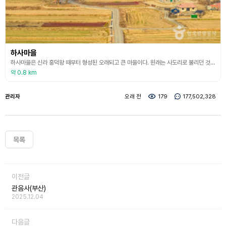
하사마을
하사마을은 신라 흥덕왕 때부터 형성된 오래되고 큰 마을이다. 원래는 사도리로 불리던 것을 일제강점기 때 윗마을과 아랫마을을 구분해 상사리와 하사리가 되었다. 현재는 하사마을과 상사마을이 사도리를 구성하고 있다. 사도리란 이름을 글자 그대로 풀면 ‘모래 그림 마을’이다. 전설에 따르면 신라 말 도선국사가 이곳에서 머리를 식히고 있는데, 어디선가 도사 한 분이 나타나 모래벌판에 그림을 그려 우리나라의 풍수에 대해 알려주었다고 한다. 하사저수지를 품고 넓은
약 0.8 km
관리자
오래 전
179
177,502,328
목록
이전글
관음사(부산)
2025.12.04
다음글