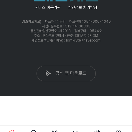
서비스 이용약관
개인정보 처리방침
DM(메고지고)
대표자 : 이동민
대표전화 : 054-600-4040
사업자등록번호 : 513-14-00803
통신판매업신고번호 : 제2018 - 경북구미 - 0544호
주소 : 경상북도 구미시 사곡동 381번지 2F DM
개인정보책임자(이메일) : ldmkr83@naver.com
공식 앱 다운로드