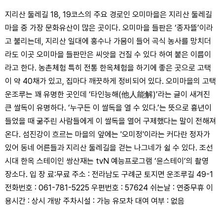
지리산 둘레길 18, 19코스의 주요 경로인 오미마을은 지리산 둘레길
마을 중 가장 문화유산이 많은 곳이다. 오미마을 들판은 ‘종자뜰’이라
고 불리는데, 지리산 일대에 홍수나 가뭄이 들어 곡식 농사를 망치더
라도 이곳 오미마을 들판만은 씨앗을 건질 수 있다 하여 붙은 이름이
라고 한다. 농촌체험 특히 전통 한옥체험을 하기에 좋은 곳으로 고택
이 약 40채가 있고, 집마다 깨끗하게 정비되어 있다. 오미마을의 고택
운조루는 꽤 유명한 곳인데 ‘타인능해(他人能解)’라는 글이 새겨진
큰 쌀독이 유명하다. ‘누구든 이 쌀독을 열 수 있다.’는 뜻으로 흉년이
들었을 때 굶주린 사람들에게 이 쌀독을 열어 구제했다는 말이 전해져
온다. 섬진강이 흐르는 마을의 앞에는 '오미정'이라는 커다란 정자가
있어 동네 어른들과 지리산 둘레길을 걷는 나그네가 쉴 수 있다. 조선
시대 한옥 스테이인 쌍산재는 tvN 예능프로그램 ‘윤스테이’의 촬영
장소다. 입 장 료:무료 주소 : 전라남도 구례군 토지면 운조루길 49-1
전화번호 : 061-781-5225 우편번호 : 57624 쉬는날 : 연중무휴 이
용시간 : 상시 개방 주차시설 : 가능 유모차 대여 여부 : 없음