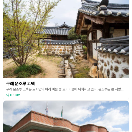
구례 운조루 고택
구례 운조루 고택은 토지면의 여러 마을 중 오미마을에 위치하고 있다. 운조루는 큰 사랑채의 이름으로 구름 속에 새처럼 숨어 사는 집이라는 뜻을 가지고 있다. 이 건물은 본래 대구 사람인 류이주가 금환락지의 명당에 매료되어 은퇴하면 이곳에 머물 것을 결심하고 시작하여 7년이라는 세월 동안 건축하였다고 한다. 처음에는 73칸 집이었지만 화재와 시간이 흐름에 따라 일부가 소실되어 현재는 2007년 문화재청의 실측 조사에 따르면 63칸이 보존되고 있다. 이 고
약 0.1 km