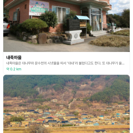
내죽마을
내죽마을은 대나무와 문수천의 시냇물을 따서 ‘대내’라 불렀다고도 한다. 또 대나무가 울창해서 대내라 했다고 하는데 대내 마을 중에 안쪽에 있다고 해서 안 대내, 내죽이라 불렀다고 한다. 내죽마을에 들어서면 평화로워 보이는 마을 풍경과 함께 저수지 아래쪽으로 새로 지은 집들도 속속 들어서고 있는 모습이 보인다. 노고단 아래쪽 문수골에서 발원한 토지천은 문수제 저수지에서 잠시 숨을 돌리며 이곳 사람들에게 풍부한 물을 제공하고 내죽교를 지나 섬진강에 이른다.
약 0.2 km