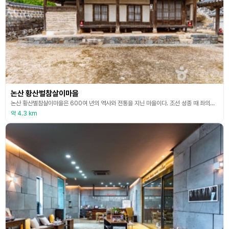
논산 황산벌참살이마을
논산 황산벌참살이마을은 600여 년의 역사와 전통을 지닌 마을이다. 조선 성종 때 좌의정을 지낸 의정공(김국광)사당과 조선 예학의 태두인 사계(김장생)사당 및 묘역 등 마을 전체에 8곳의 문화재가 산재한 전통적인 선비마을이다. 토양이 비옥하여 논농사뿐만 아니라 인삼, 고추, 옥수수, 복분자 등 다양한 농산물을 재배하고 있으며 광산김씨 종갓집 전통장과 황산벌참살이 김치를 맛볼 수 있다. 오래전 연산 현의 한 지역으로 마을에 큰 절이 있었다 하여 붉적골,
약 4.3 km