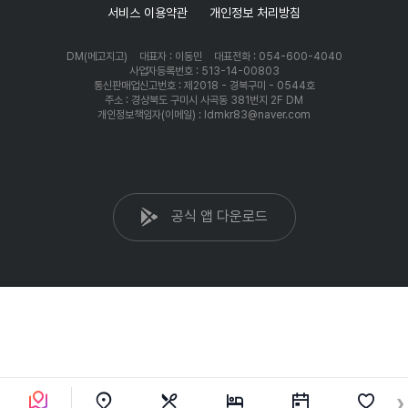
서비스 이용약관
개인정보 처리방침
DM(메고지고)
대표자 : 이동민
대표전화 : 054-600-4040
사업자등록번호 : 513-14-00803
통신판매업신고번호 : 제2018 - 경북구미 - 0544호
주소 : 경상북도 구미시 사곡동 381번지 2F DM
개인정보책임자(이메일) : ldmkr83@naver.com
공식 앱 다운로드