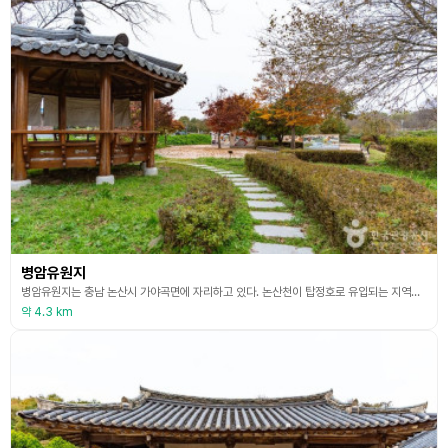
병암유원지
병암유원지는 충남 논산시 가야곡면에 자리하고 있다. 논산천이 탑정호로 유입되는 지역을 병암유원지라고 지칭한다. 유원지에는 가볍게 걷기 좋은 산책로가 조성되어 있으며 유원지에 탁자도 놓여있어 나들이 장소로도 안성맞춤이다. 유원지는 양촌 IC에서 가까운 거리에 있다. 주변에는 탑정호 출렁다리, 탑정저수지, 탑정호수변생태공원이 있다.
약 4.3 km