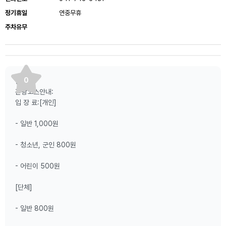
정기휴일
연중무휴
주차유무
0
등산로:
관광코스안내:
입 장 료:[개인]
- 일반 1,000원
- 청소년, 군인 800원
- 어린이 500원
[단체]
- 일반 800원