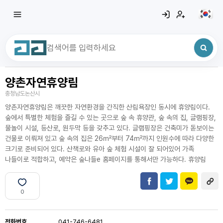
양촌자연휴양림
최근 검색어
전체삭제
충청남도논산시
최근 검색어가 없습니다.
양촌자연휴양림은 깨끗한 자연환경을 간직한 산림욕장인 동시에 휴양림이다.
숲에서 특별한 체험을 즐길 수 있는 곳으로 숲 속 휴양관, 숲 속의 집, 글램핑장,
물놀이 시설, 등산로, 원두막 등을 갖추고 있다. 글램핑장은 건축미가 돋보이는
건물로 이뤄져 있고 숲 속의 집은 26㎡부터 74㎡까지 인원수에 따라 다양한
크기로 준비되어 있다. 산책로와 유아 숲 체험 시설이 잘 되어있어 가족
나들이로 적합하고, 예약은 숲나들e 홈페이지를 통해서만 가능하다. 휴양림
0
전화번호
041-746-6481