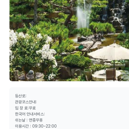
등산로:
관광코스안내:
입 장 료:무료
한국어 안내서비스:
쉬는날 : 연중무휴
이용시간 : 09:30~22:00