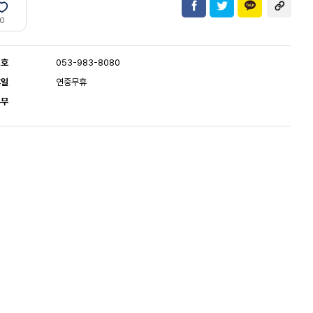
0
번호
053-983-8080
휴일
연중무휴
유무