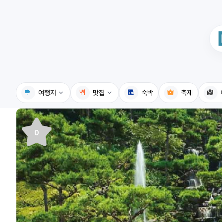
여행지
맛집
숙박
축제
국내여행지
국내맛집
0
휴게소
고수의레시피
전기충전소
음식용어사전
식물도감