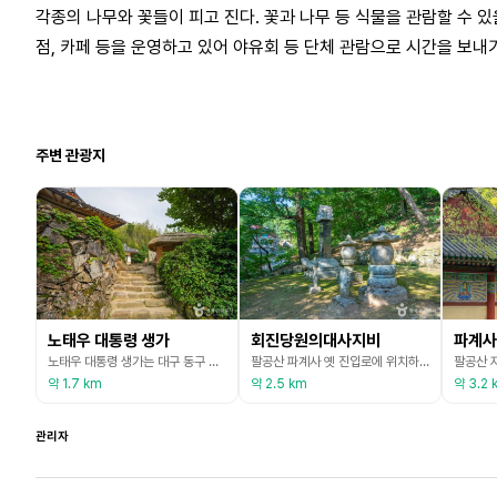
각종의 나무와 꽃들이 피고 진다. 꽃과 나무 등 식물을 관람할 수 
점, 카페 등을 운영하고 있어 야유회 등 단체 관람으로 시간을 보내
주변 관광지
노태우 대통령 생가
회진당원의대사지비
파계사
노태우 대통령 생가는 대구 동구 신용동 팔공산 기슭에 자리 잡고 있다. 신용동이란 명칭은 신령스러운 용이 하늘로 올라간 용지가 있다고 하여 이름 붙여졌다. 신용동에 위치한 용진마을에 가면 노태우 대통령 생가가 있다. ‘용의 머리’에 자리한 명당이라 하며, 안채와 사랑채, 외양간 등이 소박한 모습으로 남아 있어 살아있는 역사 교육 현장으로 이용되고 있다. 용진마을은 교하 노 씨의 집성촌이기도 하다. 마을 주변은 봄철이면 복사꽃이 만발해 장관을 연출한다.
팔공산 파계사 옛 진입로에 위치하고 있으며, 건립 연도는 1648년(인조 26년) 3월, 회진당 원의대사를 기리기 위해 세워졌다. 비신은 원규형으로 높이 63cm, 폭은 29cm, 두께 10cm의 화강석이다. 비부는 높이 지상 16cm, 가로 59cm, 세로 49cm 타원형의 화강석으로 구성되어 있다. 글씨를 알아볼 수 없을 정도로 심하게 마모되고 비신에 큰 균열이 나 있다.
약 1.7 km
약 2.5 km
약 3.2 
관리자