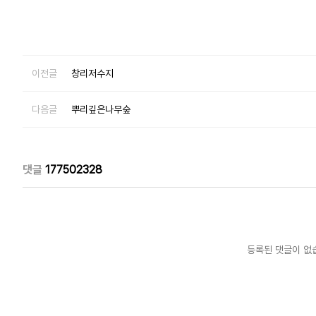
이전글
창리저수지
다음글
뿌리깊은나무숲
댓글
177502328
등록된 댓글이 없