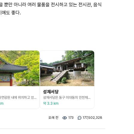
있을 뿐만 아니라 여러 물품을 전시하고 있는 전시관, 음식
기에도 좋다.
성재서당
팔공산 자연공원 내에 위치하고 있는 파계사는 대한불교조계종 제9교구 본사인 동화사의 말사로 일대가 울창한 숲, 맑은 계곡이 선경을 이루고 있다. 사적기에 의하면 애장왕 5년(804) 심지왕사가 창건하였고, 선조 38년(1605) 계관이 중창하였으며, 숙종 21년(1695) 현응이 삼창하였다. 파계사는 조선 영조와의 인연이 깊다. 숙종이 대궐 속으로 승려가 들어오는 꿈을 꾸고, 꿈속에 승려를 남대문 밖에서 찾으니 영원선사였고, 그에게 왕자 생산 기도를 부
성재서당은 동구 미대동의 인천채씨 성재 문중의 현조인 양전헌 채선견이 최초로 건립했으며 조선 인조 때 선비 채명보가 학문을 강론하던 곳이다. 채명보의 휘는 선견, 자는 명보, 호는 양전헌이며 본관은 인천이다. 광해군 9년(1617) 생원시에 합격하였고, 서궁유폐사건이 일어나자, 선비들과 함께 상소를 올려 잘못된 점을 지적하였다. 인조 2년(1624) 이괄의 난 때에는 향병을 모집하기도 하였으며, 인조 4년에 희릉참봉에 제수되었으나 받지 않았다. 고향으로
km
약 3.3 km
오래 전
173
177,502,328