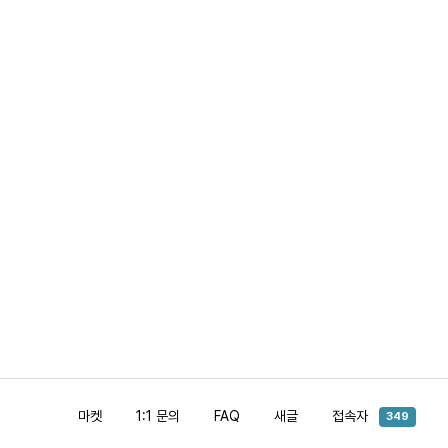
마켓
1:1 문의
FAQ
새글
접속자
349