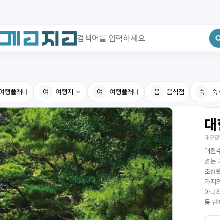
최근 검색어
전체삭제
여행플래너
최근 검색어가 없습니다.
여
여행지
여
여행플래너
음
음식점
숙
숙
대
국내여행지
국내맛
대구광
휴게소
고수의
대한수
전기충전소
음식용
넘는 
조성됐
식물도감
가지의
아니라
등 단