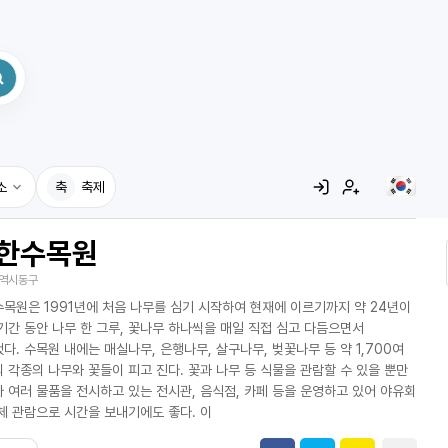
소
축
축제
한수목원
집
역시동구
레시피
목원은 1991년에 처음 나무를 심기 시작하여 현재에 이르기까지 약 24년이
어사전
기간 동안 나무 한 그루, 꽃나무 하나씩을 매일 직접 심고 다듬으면서
다. 수목원 내에는 매실나무, 은행나무, 살구나무, 벚꽃나무 등 약 1,700여
 각종의 나무와 꽃들이 피고 진다. 꽃과 나무 등 식물을 관람할 수 있을 뿐만
 여러 물품을 전시하고 있는 전시관, 음식점, 카페 등을 운영하고 있어 야유회
체 관람으로 시간을 보내기에도 좋다. 이