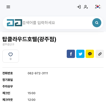
탑클라우드호텔(광주점)
최근 검색어
전체삭제
광주광산구
최근 검색어가 없습니다.
0
전화번호
062-972-3111
정기휴일
주차유무
체크인
15:00
체크아웃
12:00