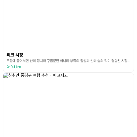
피크 시장
우펑에 들어서면 산의 경치와 구름뿐만 아니라 부족의 일상과 산과 숲의 맛이 결합된 시장인 펑시장도 볼 수 있습니다. 여기에는 시끄러운 군중이 없습니다. 대신 산책과 담소의 속도가 느리기 때문에 사람들이 들어서자마자 무의식적으로 속도를 늦추게 됩니다. 풍시장은 현지 부족 농산물, 수공예품, 특산 간식을 한자리에 모으며 노점에는 인간미가 가득합니다. 제철 과일과 채소, 산에서 나는 야생 채소, 원주민 요리, 부족 이야기가 담긴 수공예품. 모든 것은 Wufe
약 0.1 km