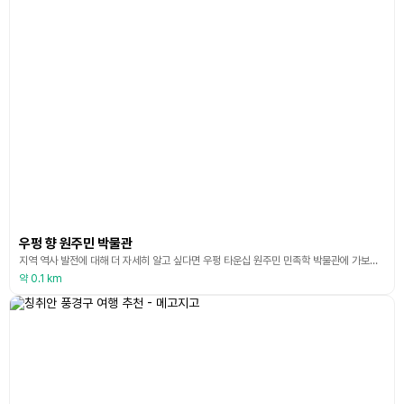
우펑 향 원주민 박물관
지역 역사 발전에 대해 더 자세히 알고 싶다면 우펑 타운십 원주민 민족학 박물관에 가보세요. 복제된 일본식 건물이 아름답습니다. 이전에 장쉐량(Zhang Xueliang) 원수가 투옥되었을 당시 거주했던 이곳은 현재 타이얄(Atayal)과 사이시야트(Saisiyat) 부족의 전통 생활 필수품, 의복, 악기 및 건축 양식을 전시하는 장소로 방문객들이 원주민 조상의 생활 방식을 이해할 수 있도록 유도하고 있습니다. 원주민 민족 박물관을 방문하면 전시판의 정
약 0.1 km