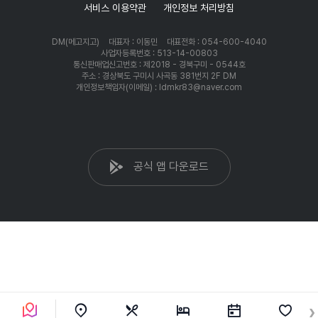
서비스 이용약관
개인정보 처리방침
DM(메고지고)
대표자 : 이동민
대표전화 : 054-600-4040
사업자등록번호 : 513-14-00803
통신판매업신고번호 : 제2018 - 경북구미 - 0544호
주소 : 경상북도 구미시 사곡동 381번지 2F DM
개인정보책임자(이메일) : ldmkr83@naver.com
공식 앱 다운로드