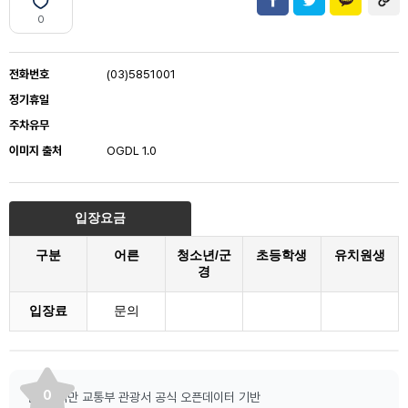
0
전화번호
(03)5851001
정기휴일
주차유무
이미지 출처
OGDL 1.0
입장요금
구분
어른
청소년/군
초등학생
유치원생
경
입장료
문의
0
출처: 대만 교통부 관광서 공식 오픈데이터 기반