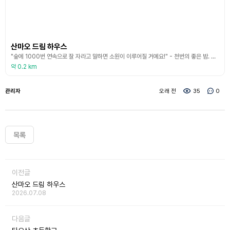
산마오 드림 하우스
"숲에 1000번 연속으로 잘 자라고 말하면 소원이 이루어질 거예요!" - 천번의 좋은 밤. 모모야마 마을 현수교에서 50m 높이에 위치한 이 곳은 영화와 TV 시리즈의 인기 촬영지로 유명해지기 전에 유명한 작가 산마오가 영감을 얻기 위해 잠시 머물렀던 거주지였습니다. 이 붉은 벽돌 목조 주택은 이제 산마오의 작품과 사진을 전시하는 관광 명소가 되었습니다. 그 길에는 Sanmao가 선정한 기사의 표지판이 있어 팬들을 Sanmao의 스토리 기반으로 안내합
약 0.2 km
관리자
오래 전
35
0
목록
이전글
산마오 드림 하우스
2026.07.08
다음글