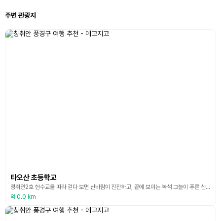
주변 관광지
타오산 초등학교
청취안2호 현수교를 따라 걷다 보면 산바람이 잔잔하고, 끝에 보이는 녹색 그늘이 푸른 산과 숲으로 보호받는 부족 초등학교인 타오산 초등학교입니다. 계단을 올라가면 캠퍼스 내외벽이 타이얄족의 독특한 토템 벽화와 모자이크 패턴으로 덮여 있습니다. 100년 된 너도밤나무는 바람과 비에도 불구하고 여전히 빨간색과 흰색의 캠퍼스 활주로 옆에 서 있고 전통적인 타이얄 대나무 가옥, 헛간 및 방어용 전망대로 둘러싸여 있습니다. 이것이 초기 타이얄족의 생활 방식입니다
약 0.0 km