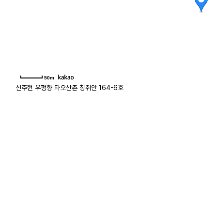
50m
신주현 우펑향 타오산촌 칭취안 164-6호