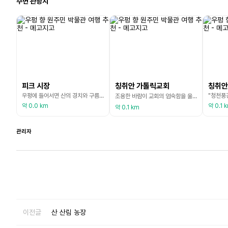
주변 관광지
피크 시장
칭취안 가톨릭교회
칭취안
우펑에 들어서면 산의 경치와 구름뿐만 아니라 부족의 일상과 산과 숲의 맛이 결합된 시장인 펑시장도 볼 수 있습니다. 여기에는 시끄러운 군중이 없습니다. 대신 산책과 담소의 속도가 느리기 때문에 사람들이 들어서자마자 무의식적으로 속도를 늦추게 됩니다. 풍시장은 현지 부족 농산물, 수공예품, 특산 간식을 한자리에 모으며 노점에는 인간미가 가득합니다. 제철 과일과 채소, 산에서 나는 야생 채소, 원주민 요리, 부족 이야기가 담긴 수공예품. 모든 것은 Wufe
조용한 바람이 교회의 엄숙함을 울려퍼집니다. 현수교를 건너 천천히 돌계단을 올라간 후 청천성당은 마치 땅의 다섯 봉우리를 품은 듯 산비탈에 우뚝 솟아 있습니다. 이 독특한 교회는 마을의 예술적, 정신적, 문화적 중심지입니다. 1976년, 젊은 신부 정송칭(丁松慶)이 청취안(靑泉)에 왔다. 딩 신부는 사랑과 아름다움으로 가톨릭 교회를 세웠습니다. 교회 내부의 알록달록하게 채색된 모자이크 유리, 곳곳에서 볼 수 있는 벽화와 나무 조각, 심지어 교회 밖 농구
약 0.0 km
약 0.1 
약 0.1 km
관리자
이전글
산 산림 농장