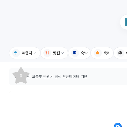
여행지
맛집
숙박
축제
국내여행지
국내맛집
0
출처: 대만 교통부 관광서 공식 오픈데이터 기반
휴게소
고수의레시피
전기충전소
음식용어사전
식물도감