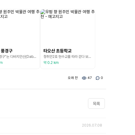
 풍경구
타오산 초등학교
"청천풍경구"는 다바지안산(Dabajian Mountain)으로 이어지는 유명한 명승지입니다. 일제 강점기에는 온천으로 유명했다. 산으로 둘러싸여 있고 그 사이로 상핑강(Shangping River)이 흐르고 있습니다. 조용하고 우아합니다. 온천 외에도 현수교의 아름다운 풍경도 칭취안의 명승지 중 하나입니다. 풍경구에는 상핑강(Shangping River)을 가로지르는 길이 100m가 넘는 현수교가 4개 있습니다. 다리 아래 물은 맑고, 멀리 있는 산은
청취안2호 현수교를 따라 걷다 보면 산바람이 잔잔하고, 끝에 보이는 녹색 그늘이 푸른 산과 숲으로 보호받는 부족 초등학교인 타오산 초등학교입니다. 계단을 올라가면 캠퍼스 내외벽이 타이얄족의 독특한 토템 벽화와 모자이크 패턴으로 덮여 있습니다. 100년 된 너도밤나무는 바람과 비에도 불구하고 여전히 빨간색과 흰색의 캠퍼스 활주로 옆에 서 있고 전통적인 타이얄 대나무 가옥, 헛간 및 방어용 전망대로 둘러싸여 있습니다. 이것이 초기 타이얄족의 생활 방식입니다
km
약 0.2 km
오래 전
47
0
목록
2026.07.08