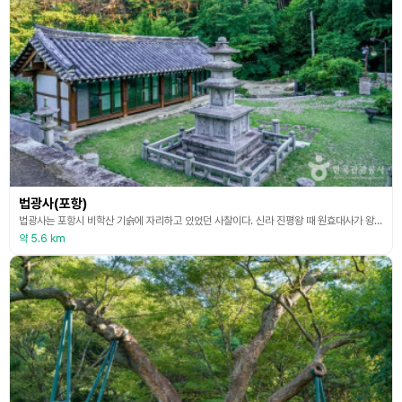
법광사(포항)
법광사는 포항시 비학산 기슭에 자리하고 있었던 사찰이다. 신라 진평왕 때 원효대사가 왕명을 받고 창건했다고 전하나 원효는 648년 진덕여왕 2년에 출가했으므로 신빙성이 없다. 원래는 규모가 525칸에 이르는 큰 사찰이었으나 1863년 화재로 인해 대부분의 건물이 모두 불타 없어지고 현재의 건물은 1952년에 다시 세운 것이다. 법광사의 터에는 석축 위에 자리한 정면 3칸, 측면 2 칸의 원통전을 중심으로 산령각과 요사, 종무소를 배치되어 있다. 건물
약 5.6 km