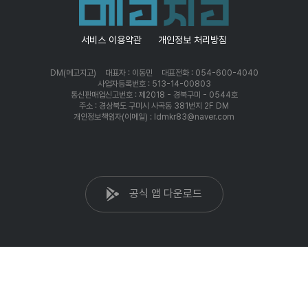
서비스 이용약관
개인정보 처리방침
DM(메고지고)
대표자 : 이동민
대표전화 : 054-600-4040
사업자등록번호 : 513-14-00803
통신판매업신고번호 : 제2018 - 경북구미 - 0544호
주소 : 경상북도 구미시 사곡동 381번지 2F DM
개인정보책임자(이메일) : ldmkr83@naver.com
공식 앱 다운로드