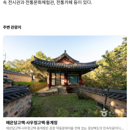
속 전시관과 전통문화체험관, 전통카페 등이 있다.
주변 관광지
애은당고택·사우정고택·용계정
애은당고택·사우정고택·용계정은 포항 덕동문화마을 안에 있는 경상북도의 민속자료이다. 덕동문화마을은 여강 이씨 집성촌으로, 임진왜란 때 이곳에 피난 왔던 문신 정문부가 전쟁이 끝난 후 전주로 돌아가면서 자신의 모든 재산을 손녀사위인 이강에게 물려준 것을 계기로 집성촌이 형성되었다. 애은당고택·사우정고택·용계정뿐만 아니라 집성촌 대대로 내려오는 유물들을 보존·전시하고 있는 덕동민속전시관이 있다. 애은당고택은 조선시대 가옥으로 이강이 양여 받은 부속건물 중