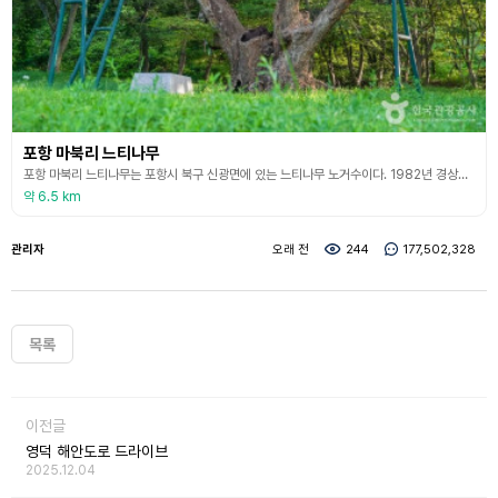
포항 마북리 느티나무
포항 마북리 느티나무는 포항시 북구 신광면에 있는 느티나무 노거수이다. 1982년 경상북도보호수 제1호로 지정되었다. 수령 700년, 높이 16m의 느티나무 고목으로, 일명 ‘권 씨 할배나무’ 또는 ‘무자천손 나무’라고도 불린다. 1999년 마북 저수지 공사로 인해 수몰 위기에 놓인 것을 지역의 민간단체가 경비를 들여 원래 위치에서 남쪽으로 200m 떨어진 산기슭에 옮겨 심었다. 몇백 년 전 마을에 자리 잡은 안동 권 씨 입향조가 신당으로 모시기 위하여
약 6.5 km
관리자
오래 전
244
177,502,328
목록
이전글
영덕 해안도로 드라이브
2025.12.04