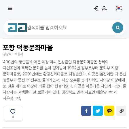
포항 덕동문화마을
최근 검색어
전체삭제
경상북도포항시
최근 검색어가 없습니다.
400년의 풍습을 이어온 여강 이씨 집성촌인 덕동문화마을은 천혜의
자연조건과 독특한 문화를 높이 평가받아 1992년 정부로부터 문화부 지정
문화마을로, 2001년에는 환경친화마을로 지정받았다. 이곳은 임진왜란 때 문신
정문부가 종전 후 전주로 돌아가면서, 재산 모두를 손녀사위인 사의당 이강에게
준 것을 계기로 이강이 터를 잡아 형성되었다. 이곳은 아름다운 자연과 고전미를
자랑하는 고택들이 잘 보존되어 있다. 경상북도 민속 자료인 애은당고택과
사우정고택,
0